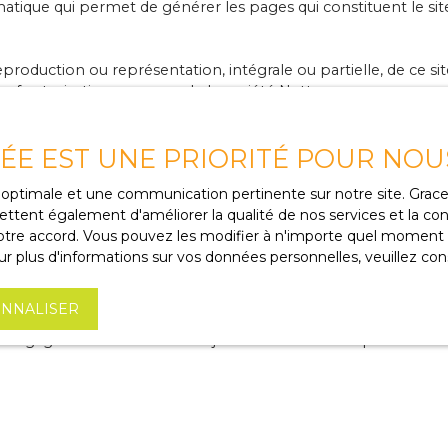
matique qui permet de générer les pages qui constituent le sit
eproduction ou représentation, intégrale ou partielle, de ce s
auf autorisation expresse de la société Netty.
VÉE EST UNE PRIORITÉ POUR NOU
es, pointant vers d’autres sites internet indépendants. Ces li
ce optimale et une communication pertinente sur notre site. Gra
ciétés éditrices des sites externes. Dès lors, l’éditeur du pr
ttent également d'améliorer la qualité de nos services et la conv
éléments ou services présentés. En outre, l’éditeur du présent 
re accord. Vous pouvez les modifier à n'importe quel moment via
r plus d'informations sur vos données personnelles, veuillez con
NNALISER
tre engagée en cas de force majeure ou de faits indépendants d
légales
 et à tout moment, les mentions légales du site. L’utilisation 