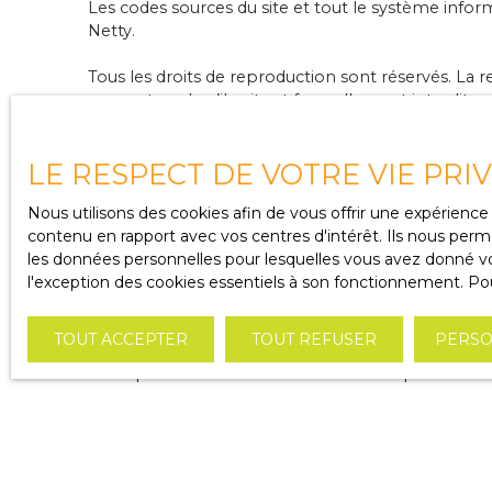
Les codes sources du site et tout le système infor
Netty.
Tous les droits de reproduction sont réservés. La r
support quel qu’il soit est formellement interdite s
Liens externes
LE RESPECT DE VOTRE VIE PRI
Le site peut contenir des liens hypertextes extern
Nous utilisons des cookies afin de vous offrir une expérien
ou un partenariat entre ACTION IMMOBILIER et les so
contenu en rapport avec vos centres d'intérêt. Ils nous perme
contenus, leurs produits, leurs publicités ou tous 
les données personnelles pour lesquelles vous avez donné vot
continue du contenu de ces sites.
l'exception des cookies essentiels à son fonctionnement. Pou
Force majeure
TOUT ACCEPTER
TOUT REFUSER
PERSO
La responsabilité de l’éditeur du site ne pourra ê
Modifications des mentions 
L’éditeur se réserve le droit de modifier, librement