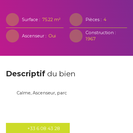
t de type 4
Surface
:
75.22
m²
Pièces
:
4
Construction
:
Ascenseur
:
Oui
1967
Descriptif
du bien
Calme, Ascenseur, parc
+33 6 08 43 28