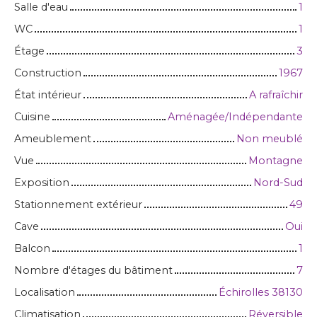
Salle d'eau
1
WC
1
Étage
3
Construction
1967
État intérieur
A rafraîchir
Cuisine
Aménagée/Indépendante
Ameublement
Non meublé
Vue
Montagne
Exposition
Nord-Sud
Stationnement extérieur
49
Cave
Oui
Balcon
1
Nombre d'étages du bâtiment
7
Localisation
Échirolles 38130
Climatisation
Réversible