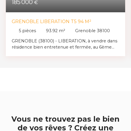
185 000
€
GRENOBLE LIBERATION T5 94 M²
5
pièces
93.92
m²
Grenoble 38100
GRENOBLE (38100) - LIBERATION, à vendre dans
résidence bien entretenue et fermée, au 6ème
étage avec ascenseur offrant une vue dégagée sur
les massifs, appartement de type 5 de 94 m², très
lumineux et en très bon état. Composé d'un
séjour double, d'une cuisine équipée
indépendante, 3 chambres, 2 salles d'eau, cellier,
cave et place de parking privée. Chauffage
individuel gaz. Double vitrage.
Vous ne trouvez pas le bien
de vos rêves ? Créez une