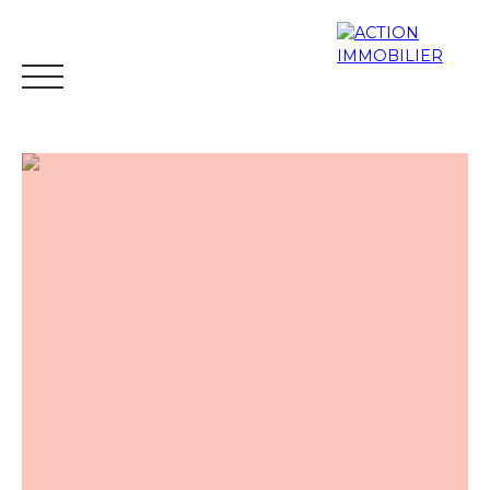
ACHETER
VENDRE
ESTIMER
LOUE
Espace
Mes
ESTIMAT
vendeur
favoris
ION