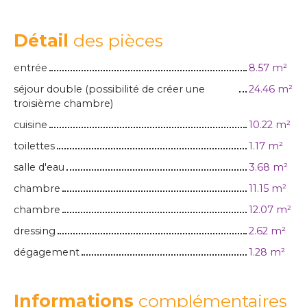
Détail
des pièces
entrée
8.57 m²
séjour double (possibilité de créer une
24.46 m²
troisième chambre)
cuisine
10.22 m²
toilettes
1.17 m²
salle d'eau
3.68 m²
chambre
11.15 m²
chambre
12.07 m²
dressing
2.62 m²
dégagement
1.28 m²
Informations
complémentaires