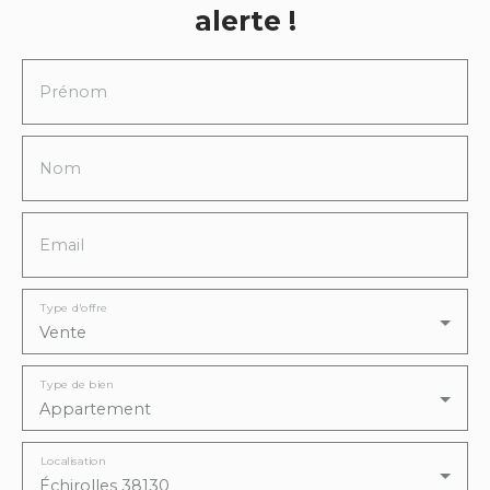
alerte !
Prénom
Nom
Email
Type d'offre
Vente
Type de bien
Appartement
Localisation
Échirolles 38130